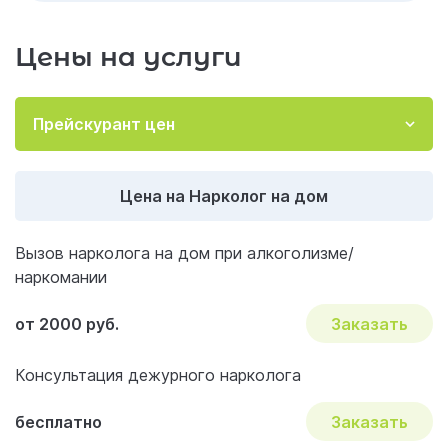
Заключение
Цены на услуги
Отзывы об услуге «Нарколог на дом»
Акции и скидки на лечение
Прейскурант цен
Важные вопросы и ответы по наркологии
Цена на Нарколог на дом
Вызов нарколога на дом при алкоголизме/
наркомании
от 2000 руб.
Заказать
Консультация дежурного нарколога
бесплатно
Заказать