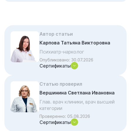
дом?
Этапы помощи нарколога на дому
Что привозит с собой врач клиники
«Гармония»
Автор статьи
Алгоритм работы врача на выезде
Карпова Татьяна Викторовна
Когда вызывать нарколога на дом нужно
Психиатр-нарколог
прямо сейчас
Опубликовано:
30.07.2026
Сертификаты
Юридическая чистота и этика выездной
службы
Что происходит после отъезда врача?
Статью проверил
Вершинина Светлана Ивановна
Вызов частного нарколога vs
Государственная скорая
Глав. врач клиники, врач высшей
категории
Нарколог на дом — формат помощи без
Проверенно:
05.08.2026
перегрузки
Сертификаты
Дополнительные аспекты помощи