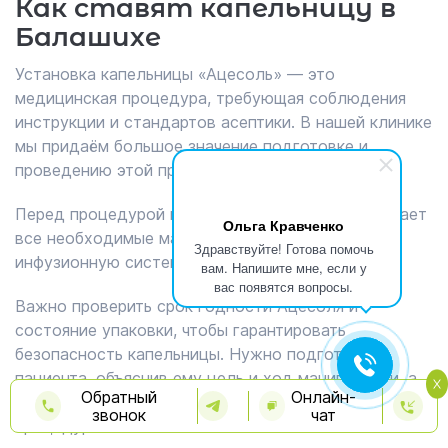
Как ставят капельницу в
Балашихе
Установка капельницы «Ацесоль» — это
медицинская процедура, требующая соблюдения
инструкции и стандартов асептики. В нашей клинике
мы придаём большое значение подготовке и
проведению этой процедуры.
Перед процедурой медицинский работник собирает
Ольга Кравченко
все необходимые материалы: сам препарат,
Здравствуйте! Готова помочь
инфузионную систему, антисептики и другое.
вам. Напишите мне, если у
вас появятся вопросы.
Важно проверить срок годности Ацесоля и
состояние упаковки, чтобы гарантировать
безопасность капельницы. Нужно подготовить
пациента, объяснив ему цель и ход манипуляции, а
Обратный
Онлайн-
также получить его согласие на выполнение
звонок
чат
процедуры.