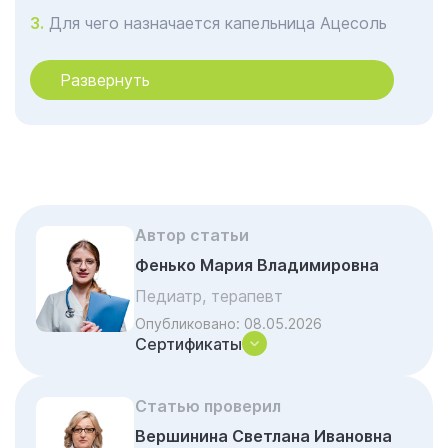
Для чего назначается капельница Ацесоль
Механизм действия
Развернуть
Противопоказания
Возможные побочные эффекты
Как ставят капельницу в Балашихе
Преимущества капельного введения
От чего зависит стоимость капельницы
Автор статьи
Ацесоль в Балашихе
Фенько Мария Владимировна
Акции и скидки на лечение
Педиатр, терапевт
Частые вопросы и ответы
Опубликовано:
08.05.2026
Сертификаты
Статью проверил
Вершинина Светлана Ивановна